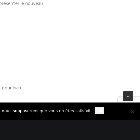
 présenter le nouveau
 pour Irian
te, nous supposerons que vous en êtes satisfait.
Ok
erritoire, la garantie
nos clients, le