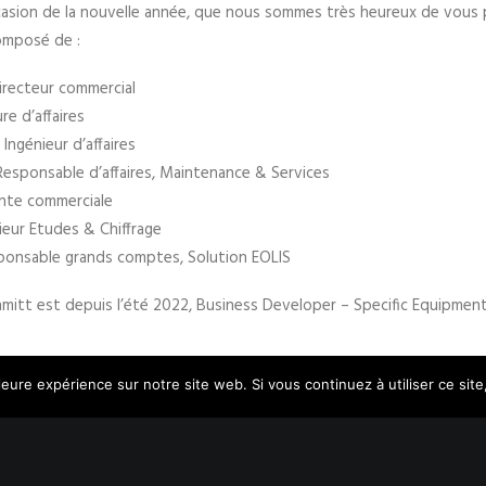
’occasion de la nouvelle année, que nous sommes très heureux de vous
composé de :
irecteur commercial
re d’affaires
 Ingénieur d’affaires
esponsable d’affaires, Maintenance & Services
nte commerciale
ieur Etudes & Chiffrage
onsable grands comptes, Solution EOLIS
mitt est depuis l’été 2022, Business Developer – Specific Equipment
ration stratégique
leure expérience sur notre site web. Si vous continuez à utiliser ce si
ation s’articule principalement autour d’une répartition bipartite du t
ial complet. Mais c’est aussi la garantie de relations de proximité avec 