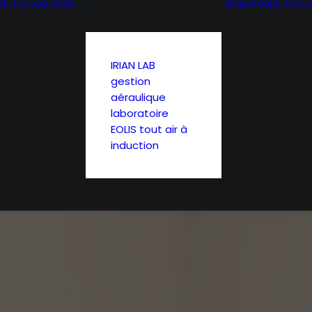
TÉ
NOS SOLUTIONS
RÉALISATIONS
ACTUA
IRIAN LAB 
gestion 
aéraulique 
laboratoire
EOLIS tout air à 
induction