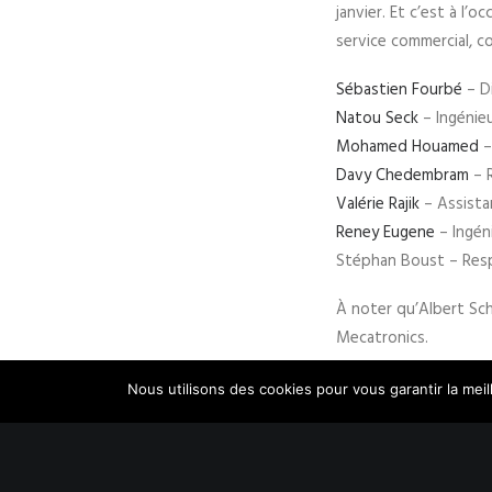
janvier. Et c’est à l
service commercial, 
Sébastien Fourbé
– D
Natou Seck
– Ingénieu
Mohamed Houamed
–
Davy Chedembram
– R
Valérie Rajik
– Assista
Reney Eugene
– Ingén
Stéphan Boust – Resp
À noter qu’Albert Sch
Mecatronics.
Une configu
Nous utilisons des cookies pour vous garantir la meil
Cette nouvelle organis
d’un maillage territor